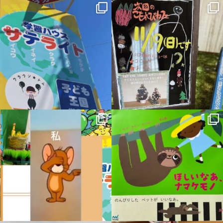
sateraito_okazaki
sateraito_okazaki
12月 1
11月 16
sateraito_okazaki
sateraito_okazaki
11月 6
10月 19