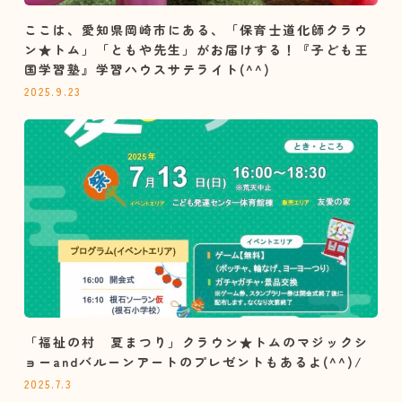
ここは、愛知県岡崎市にある、「保育士道化師クラウ
ン★トム」「ともや先生」がお届けする！『子ども王
国学習塾』学習ハウスサテライト(^^)
2025.9.23
「福祉の村 夏まつり」クラウン★トムのマジックシ
ョーandバルーンアートのプレゼントもあるよ(^^)/
2025.7.3