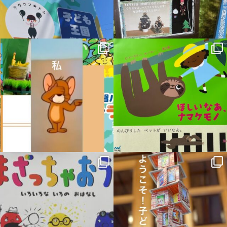
12月 1
11月 16
sateraito_okazaki
sateraito_okazaki
11月 6
10月 19
sateraito_okazaki
sateraito_okazaki