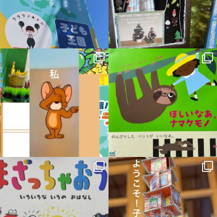
12月 1
11月 16
sateraito_okazaki
sateraito_okazaki
11月 6
10月 19
sateraito_okazaki
sateraito_okazaki