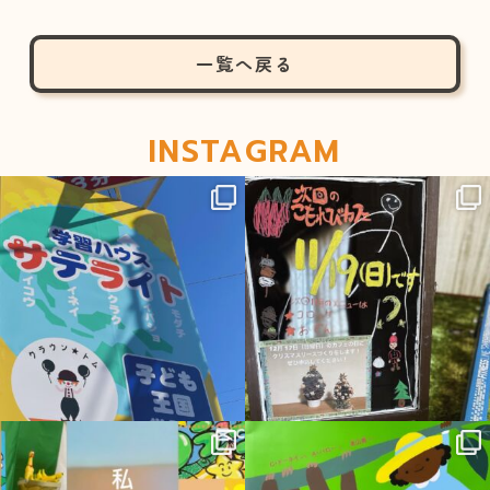
一覧へ戻る
INSTAGRAM
sateraito_okazaki
sateraito_okazaki
12月 1
11月 16
sateraito_okazaki
sateraito_okazaki