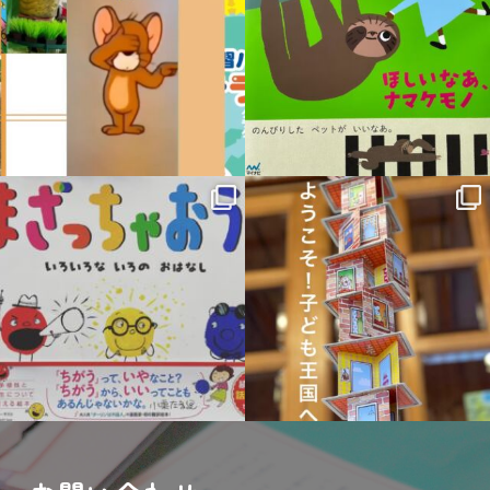
11月 6
10月 19
sateraito_okazaki
sateraito_okazaki
9月 21
9月 14