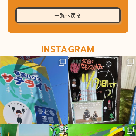
一覧へ戻る
INSTAGRAM
sateraito_okazaki
sateraito_okazaki
12月 1
11月 16
sateraito_okazaki
sateraito_okazaki