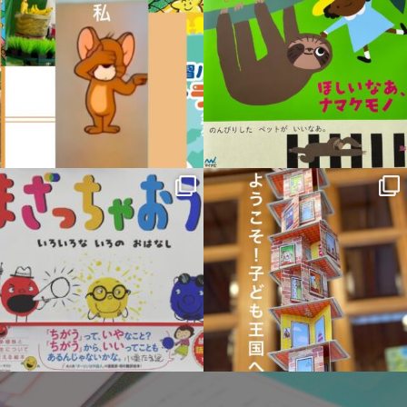
11月 6
10月 19
sateraito_okazaki
sateraito_okazaki
9月 21
9月 14