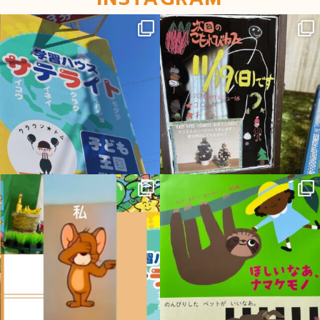
sateraito_okazaki
sateraito_okazaki
12月 1
11月 16
sateraito_okazaki
sateraito_okazaki