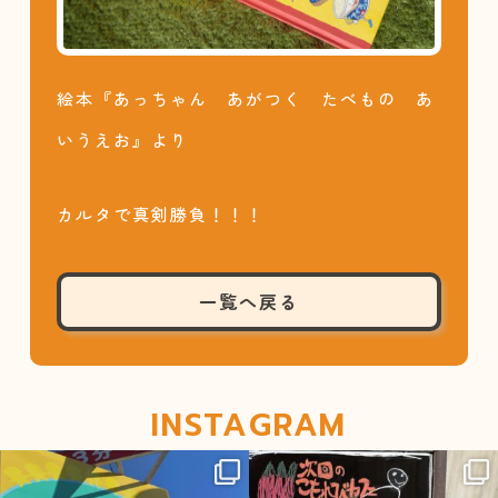
絵本『あっちゃん あがつく たべもの あ
いうえお』より
カルタで真剣勝負！！！
一覧へ戻る
INSTAGRAM
sateraito_okazaki
sateraito_okazaki