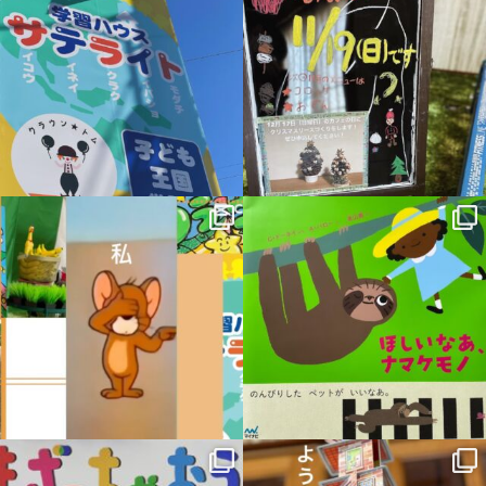
12月 1
11月 16
sateraito_okazaki
sateraito_okazaki
11月 6
10月 19
sateraito_okazaki
sateraito_okazaki